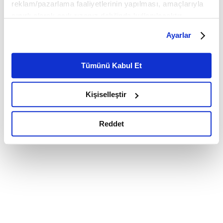
reklam/pazarlama faaliyetlerinin yapılması, amaçlarıyla
sınırlı olarak açık rızanız dahilinde kullanılacaktır.
Çerezlere ilişkin tercihlerinizi çerez paneli vasıtasıyla
Ayarlar
belirleyebilirsiniz. Çerezlere ilişkin detaylı bilgi için
Ayarlar butonuna tıklayabilir,
Çerez Bilgilendirme
Metnimizi ziyaret edebilirsiniz.
Tümünü Kabul Et
6698 sayılı Kişisel Verilerin Korunması Kanunu uyarınca
hazırlanmış olan İnternet Sitesi Aydınlatma Metnimizi
Kişiselleştir
okumak ve sitemizi ziyaretiniz kapsamında
gerçekleştirilen veri işleme faaliyetleri ile ilgili daha
detaylı bilgi almak için lütfen
tıklayınız.
Reddet