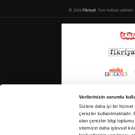
2026
Fikriyat
. Tüm hakları saklıdır.
Verilerinizin sorumlu kull
Sizlere daha iyi bir hizmet
çerezler kullanılmaktadır. B
olan çerezler bilgi toplumu
sitemizin daha işlevsel kıl