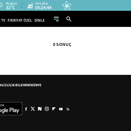
Bugün
İmsaka
32°C
05:24:44
 TV
FİKRİYAT ÖZEL
DİNLE
0 SONUÇ
R
GİZLİLİK BİLDİRİMİ
KÜNYE