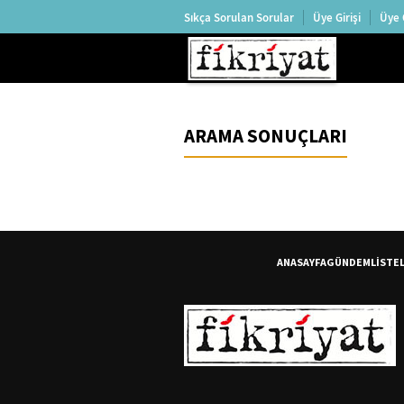
Sıkça Sorulan Sorular
Üye Girişi
Üye 
ARAMA SONUÇLARI
ANASAYFA
GÜNDEM
LİSTE