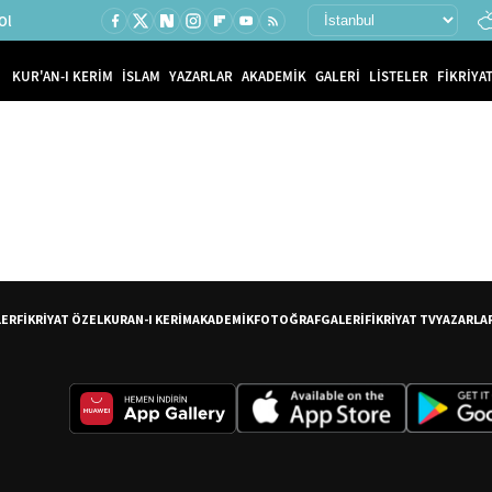
Ol
KUR'AN-I KERİM
İSLAM
YAZARLAR
AKADEMİK
GALERİ
LİSTELER
FİKRİYAT
LER
FİKRİYAT ÖZEL
KURAN-I KERİM
AKADEMİK
FOTOĞRAF
GALERİ
FİKRİYAT TV
YAZARLA