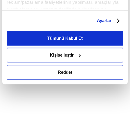
reklam/pazarlama faaliyetlerinin yapılması, amaçlarıyla
sınırlı olarak açık rızanız dahilinde kullanılacaktır.
Çerezlere ilişkin tercihlerinizi çerez paneli vasıtasıyla
Ayarlar
belirleyebilirsiniz. Çerezlere ilişkin detaylı bilgi için
Ayarlar butonuna tıklayabilir,
Çerez Bilgilendirme
Metnimizi ziyaret edebilirsiniz.
Tümünü Kabul Et
6698 sayılı Kişisel Verilerin Korunması Kanunu uyarınca
hazırlanmış olan İnternet Sitesi Aydınlatma Metnimizi
Kişiselleştir
okumak ve sitemizi ziyaretiniz kapsamında
gerçekleştirilen veri işleme faaliyetleri ile ilgili daha
detaylı bilgi almak için lütfen
tıklayınız.
Reddet