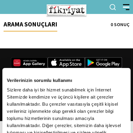
ARAMA SONUÇLARI
0 SONUÇ
Verilerinizin sorumlu kullanımı
Sizlere daha iyi bir hizmet sunabilmek için İnternet
2026
Fikriyat
. Tüm hakları saklıdır.
Sitemizde kendimize ve üçüncü kişilere ait çerezler
kullanılmaktadır. Bu çerezler vasıtasıyla çeşitli kişisel
verileriniz işlenmekte olup gerekli olan çerezler bilgi
toplumu hizmetlerinin sunulması amacıyla
kullanılmaktadır. Diğer çerezler, sitemizin daha işlevsel
kılınması ve kişiselleştirilmesi ve sizlere yönelik