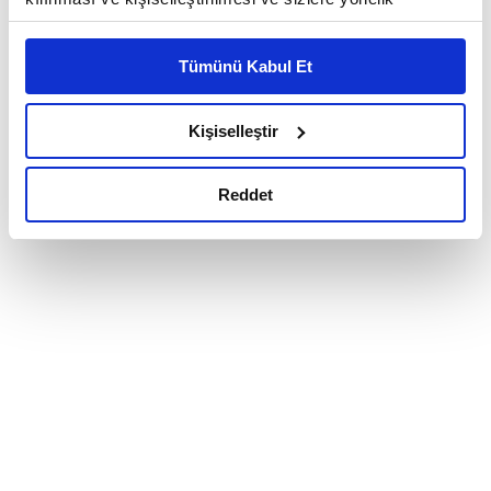
reklam/pazarlama faaliyetlerinin yapılması, amaçlarıyla
sınırlı olarak açık rızanız dahilinde kullanılacaktır.
Tümünü Kabul Et
Çerezlere ilişkin tercihlerinizi çerez paneli vasıtasıyla
belirleyebilirsiniz. Çerezlere ilişkin detaylı bilgi için
Ayarlar butonuna tıklayabilir,
Çerez Bilgilendirme
Kişiselleştir
Metnimizi ziyaret edebilirsiniz.
6698 sayılı Kişisel Verilerin Korunması Kanunu uyarınca
Reddet
hazırlanmış olan İnternet Sitesi Aydınlatma Metnimizi
okumak ve sitemizi ziyaretiniz kapsamında
gerçekleştirilen veri işleme faaliyetleri ile ilgili daha
detaylı bilgi almak için lütfen
tıklayınız.