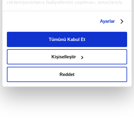
reklam/pazarlama faaliyetlerinin yapılması, amaçlarıyla
sınırlı olarak açık rızanız dahilinde kullanılacaktır.
Çerezlere ilişkin tercihlerinizi çerez paneli vasıtasıyla
Ayarlar
belirleyebilirsiniz. Çerezlere ilişkin detaylı bilgi için
Ayarlar butonuna tıklayabilir,
Çerez Bilgilendirme
Metnimizi ziyaret edebilirsiniz.
Tümünü Kabul Et
6698 sayılı Kişisel Verilerin Korunması Kanunu uyarınca
hazırlanmış olan İnternet Sitesi Aydınlatma Metnimizi
Kişiselleştir
okumak ve sitemizi ziyaretiniz kapsamında
gerçekleştirilen veri işleme faaliyetleri ile ilgili daha
detaylı bilgi almak için lütfen
tıklayınız.
Reddet