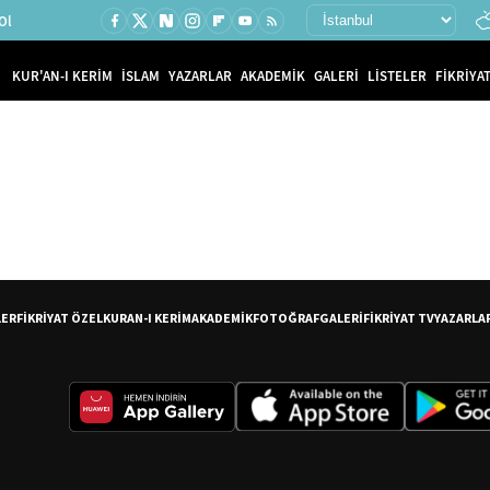
Ol
KUR'AN-I KERİM
İSLAM
YAZARLAR
AKADEMİK
GALERİ
LİSTELER
FİKRİYAT
LER
FİKRİYAT ÖZEL
KURAN-I KERİM
AKADEMİK
FOTOĞRAF
GALERİ
FİKRİYAT TV
YAZARLA