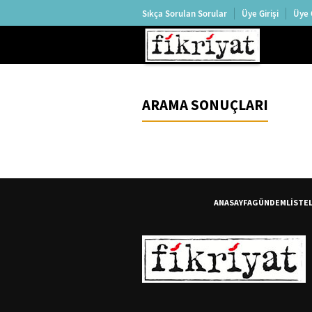
Sıkça Sorulan Sorular
Üye Girişi
Üye 
ARAMA SONUÇLARI
ANASAYFA
GÜNDEM
LİSTE