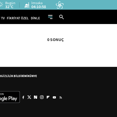
Bugün
İmsaka
32°C
04:10:58
 TV
FİKRİYAT ÖZEL
DİNLE
0 SONUÇ
R
GİZLİLİK BİLDİRİMİ
KÜNYE