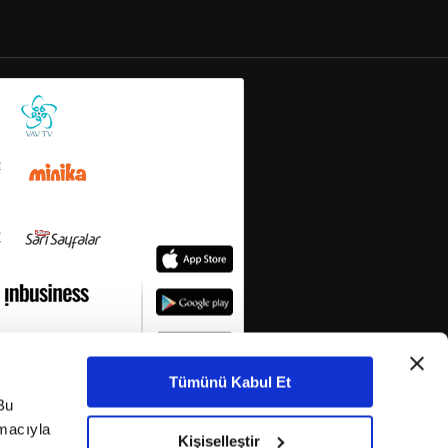
Tümünü Kabul Et
Bu
amacıyla
Kişiselleştir