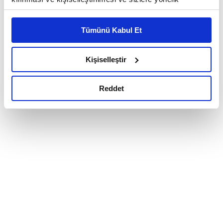
reklam/pazarlama faaliyetlerinin yapılması, amaçlarıyla
sınırlı olarak açık rızanız dahilinde kullanılacaktır.
Tümünü Kabul Et
Çerezlere ilişkin tercihlerinizi çerez paneli vasıtasıyla
belirleyebilirsiniz. Çerezlere ilişkin detaylı bilgi için
Ayarlar butonuna tıklayabilir,
Çerez Bilgilendirme
Kişiselleştir
Metnimizi ziyaret edebilirsiniz.
6698 sayılı Kişisel Verilerin Korunması Kanunu uyarınca
Reddet
hazırlanmış olan İnternet Sitesi Aydınlatma Metnimizi
okumak ve sitemizi ziyaretiniz kapsamında
gerçekleştirilen veri işleme faaliyetleri ile ilgili daha
detaylı bilgi almak için lütfen
tıklayınız.