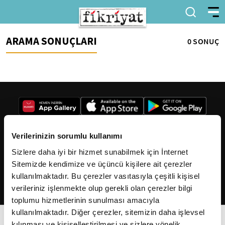
ARAMA SONUÇLARI
0 SONUÇ
Verilerinizin sorumlu kullanımı
Sizlere daha iyi bir hizmet sunabilmek için İnternet
2026
Fikriyat
. Tüm hakları saklıdır.
Sitemizde kendimize ve üçüncü kişilere ait çerezler
kullanılmaktadır. Bu çerezler vasıtasıyla çeşitli kişisel
verileriniz işlenmekte olup gerekli olan çerezler bilgi
toplumu hizmetlerinin sunulması amacıyla
kullanılmaktadır. Diğer çerezler, sitemizin daha işlevsel
kılınması ve kişiselleştirilmesi ve sizlere yönelik