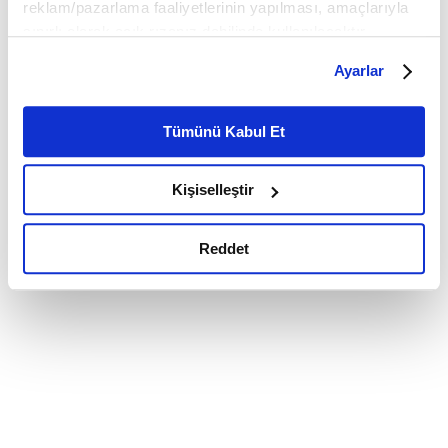
reklam/pazarlama faaliyetlerinin yapılması, amaçlarıyla
sınırlı olarak açık rızanız dahilinde kullanılacaktır.
Çerezlere ilişkin tercihlerinizi çerez paneli vasıtasıyla
Ayarlar
belirleyebilirsiniz. Çerezlere ilişkin detaylı bilgi için
Ayarlar butonuna tıklayabilir,
Çerez Bilgilendirme
Metnimizi ziyaret edebilirsiniz.
Tümünü Kabul Et
6698 sayılı Kişisel Verilerin Korunması Kanunu uyarınca
hazırlanmış olan İnternet Sitesi Aydınlatma Metnimizi
Kişiselleştir
okumak ve sitemizi ziyaretiniz kapsamında
gerçekleştirilen veri işleme faaliyetleri ile ilgili daha
detaylı bilgi almak için lütfen
tıklayınız.
Reddet