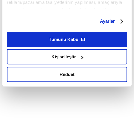
reklam/pazarlama faaliyetlerinin yapılması, amaçlarıyla
sınırlı olarak açık rızanız dahilinde kullanılacaktır.
Çerezlere ilişkin tercihlerinizi çerez paneli vasıtasıyla
Ayarlar
belirleyebilirsiniz. Çerezlere ilişkin detaylı bilgi için
Ayarlar butonuna tıklayabilir,
Çerez Bilgilendirme
Metnimizi ziyaret edebilirsiniz.
Tümünü Kabul Et
6698 sayılı Kişisel Verilerin Korunması Kanunu uyarınca
hazırlanmış olan İnternet Sitesi Aydınlatma Metnimizi
Kişiselleştir
okumak ve sitemizi ziyaretiniz kapsamında
gerçekleştirilen veri işleme faaliyetleri ile ilgili daha
detaylı bilgi almak için lütfen
tıklayınız.
Reddet