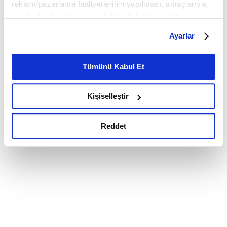
reklam/pazarlama faaliyetlerinin yapılması, amaçlarıyla
sınırlı olarak açık rızanız dahilinde kullanılacaktır.
Çerezlere ilişkin tercihlerinizi çerez paneli vasıtasıyla
Ayarlar
belirleyebilirsiniz. Çerezlere ilişkin detaylı bilgi için
Ayarlar butonuna tıklayabilir,
Çerez Bilgilendirme
Metnimizi ziyaret edebilirsiniz.
Tümünü Kabul Et
6698 sayılı Kişisel Verilerin Korunması Kanunu uyarınca
hazırlanmış olan İnternet Sitesi Aydınlatma Metnimizi
Kişiselleştir
okumak ve sitemizi ziyaretiniz kapsamında
gerçekleştirilen veri işleme faaliyetleri ile ilgili daha
detaylı bilgi almak için lütfen
tıklayınız.
Reddet