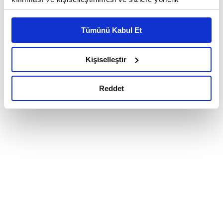
reklam/pazarlama faaliyetlerinin yapılması, amaçlarıyla
sınırlı olarak açık rızanız dahilinde kullanılacaktır.
Tümünü Kabul Et
Çerezlere ilişkin tercihlerinizi çerez paneli vasıtasıyla
belirleyebilirsiniz. Çerezlere ilişkin detaylı bilgi için
Ayarlar butonuna tıklayabilir,
Çerez Bilgilendirme
Kişiselleştir
Metnimizi ziyaret edebilirsiniz.
6698 sayılı Kişisel Verilerin Korunması Kanunu uyarınca
Reddet
hazırlanmış olan İnternet Sitesi Aydınlatma Metnimizi
okumak ve sitemizi ziyaretiniz kapsamında
gerçekleştirilen veri işleme faaliyetleri ile ilgili daha
detaylı bilgi almak için lütfen
tıklayınız.