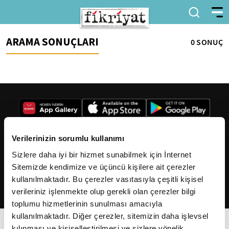
ARAMA SONUÇLARI
0 SONUÇ
Verilerinizin sorumlu kullanımı
Sizlere daha iyi bir hizmet sunabilmek için İnternet
2026
Fikriyat
. Tüm hakları saklıdır.
Sitemizde kendimize ve üçüncü kişilere ait çerezler
kullanılmaktadır. Bu çerezler vasıtasıyla çeşitli kişisel
verileriniz işlenmekte olup gerekli olan çerezler bilgi
toplumu hizmetlerinin sunulması amacıyla
kullanılmaktadır. Diğer çerezler, sitemizin daha işlevsel
kılınması ve kişiselleştirilmesi ve sizlere yönelik