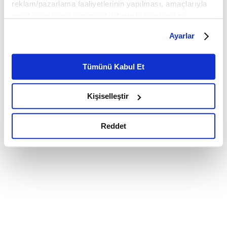
reklam/pazarlama faaliyetlerinin yapılması, amaçlarıyla
sınırlı olarak açık rızanız dahilinde kullanılacaktır.
Çerezlere ilişkin tercihlerinizi çerez paneli vasıtasıyla
Ayarlar
belirleyebilirsiniz. Çerezlere ilişkin detaylı bilgi için
Ayarlar butonuna tıklayabilir,
Çerez Bilgilendirme
Metnimizi ziyaret edebilirsiniz.
Tümünü Kabul Et
6698 sayılı Kişisel Verilerin Korunması Kanunu uyarınca
hazırlanmış olan İnternet Sitesi Aydınlatma Metnimizi
Kişiselleştir
okumak ve sitemizi ziyaretiniz kapsamında
gerçekleştirilen veri işleme faaliyetleri ile ilgili daha
detaylı bilgi almak için lütfen
tıklayınız.
Reddet