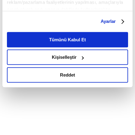
reklam/pazarlama faaliyetlerinin yapılması, amaçlarıyla
sınırlı olarak açık rızanız dahilinde kullanılacaktır.
Çerezlere ilişkin tercihlerinizi çerez paneli vasıtasıyla
Ayarlar
belirleyebilirsiniz. Çerezlere ilişkin detaylı bilgi için
Ayarlar butonuna tıklayabilir,
Çerez Bilgilendirme
Metnimizi ziyaret edebilirsiniz.
Tümünü Kabul Et
6698 sayılı Kişisel Verilerin Korunması Kanunu uyarınca
hazırlanmış olan İnternet Sitesi Aydınlatma Metnimizi
Kişiselleştir
okumak ve sitemizi ziyaretiniz kapsamında
gerçekleştirilen veri işleme faaliyetleri ile ilgili daha
detaylı bilgi almak için lütfen
tıklayınız.
Reddet