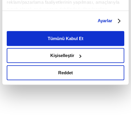
reklam/pazarlama faaliyetlerinin yapılması, amaçlarıyla
sınırlı olarak açık rızanız dahilinde kullanılacaktır.
Çerezlere ilişkin tercihlerinizi çerez paneli vasıtasıyla
Ayarlar
belirleyebilirsiniz. Çerezlere ilişkin detaylı bilgi için
Ayarlar butonuna tıklayabilir,
Çerez Bilgilendirme
Metnimizi ziyaret edebilirsiniz.
Tümünü Kabul Et
6698 sayılı Kişisel Verilerin Korunması Kanunu uyarınca
hazırlanmış olan İnternet Sitesi Aydınlatma Metnimizi
Kişiselleştir
okumak ve sitemizi ziyaretiniz kapsamında
gerçekleştirilen veri işleme faaliyetleri ile ilgili daha
detaylı bilgi almak için lütfen
tıklayınız.
Reddet