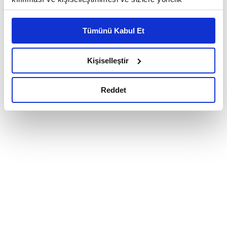
reklam/pazarlama faaliyetlerinin yapılması, amaçlarıyla
sınırlı olarak açık rızanız dahilinde kullanılacaktır.
Tümünü Kabul Et
Çerezlere ilişkin tercihlerinizi çerez paneli vasıtasıyla
belirleyebilirsiniz. Çerezlere ilişkin detaylı bilgi için
Ayarlar butonuna tıklayabilir,
Çerez Bilgilendirme
Kişiselleştir
Metnimizi ziyaret edebilirsiniz.
6698 sayılı Kişisel Verilerin Korunması Kanunu uyarınca
Reddet
hazırlanmış olan İnternet Sitesi Aydınlatma Metnimizi
okumak ve sitemizi ziyaretiniz kapsamında
gerçekleştirilen veri işleme faaliyetleri ile ilgili daha
detaylı bilgi almak için lütfen
tıklayınız.