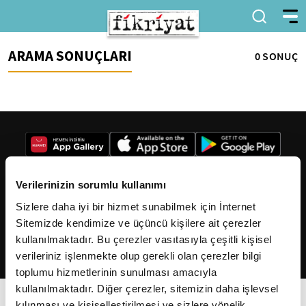
ARAMA SONUÇLARI
0 SONUÇ
Verilerinizin sorumlu kullanımı
Sizlere daha iyi bir hizmet sunabilmek için İnternet
2026
Fikriyat
. Tüm hakları saklıdır.
Sitemizde kendimize ve üçüncü kişilere ait çerezler
kullanılmaktadır. Bu çerezler vasıtasıyla çeşitli kişisel
verileriniz işlenmekte olup gerekli olan çerezler bilgi
toplumu hizmetlerinin sunulması amacıyla
kullanılmaktadır. Diğer çerezler, sitemizin daha işlevsel
kılınması ve kişiselleştirilmesi ve sizlere yönelik