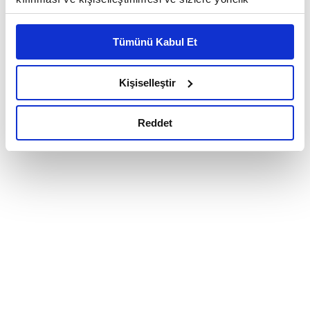
reklam/pazarlama faaliyetlerinin yapılması, amaçlarıyla
sınırlı olarak açık rızanız dahilinde kullanılacaktır.
Tümünü Kabul Et
Çerezlere ilişkin tercihlerinizi çerez paneli vasıtasıyla
belirleyebilirsiniz. Çerezlere ilişkin detaylı bilgi için
Ayarlar butonuna tıklayabilir,
Çerez Bilgilendirme
Kişiselleştir
Metnimizi ziyaret edebilirsiniz.
6698 sayılı Kişisel Verilerin Korunması Kanunu uyarınca
Reddet
hazırlanmış olan İnternet Sitesi Aydınlatma Metnimizi
okumak ve sitemizi ziyaretiniz kapsamında
gerçekleştirilen veri işleme faaliyetleri ile ilgili daha
detaylı bilgi almak için lütfen
tıklayınız.