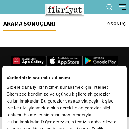
ARAMA SONUÇLARI
0 SONUÇ
Verilerinizin sorumlu kullanımı
Sizlere daha iyi bir hizmet sunabilmek için İnternet
2026
Fikriyat
. Tüm hakları saklıdır.
Sitemizde kendimize ve üçüncü kişilere ait çerezler
kullanılmaktadır. Bu çerezler vasıtasıyla çeşitli kişisel
verileriniz işlenmekte olup gerekli olan çerezler bilgi
toplumu hizmetlerinin sunulması amacıyla
kullanılmaktadır. Diğer çerezler, sitemizin daha işlevsel
kılınması ve kişiselleştirilmesi ve sizlere yönelik