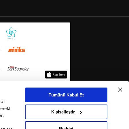
Tümünü Kabul Et
ait
erekli
Kişiselleştir
r,
Reddet