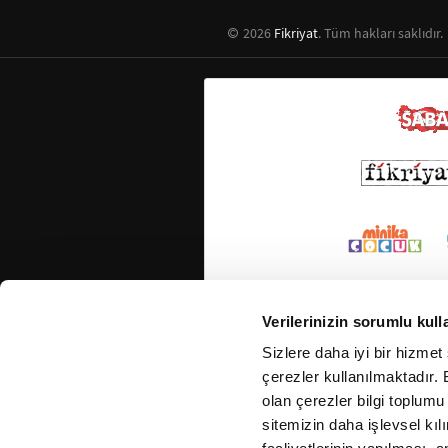
2026
Fikriyat
. Tüm hakları saklıdır.
Verilerinizin sorumlu kull
Sizlere daha iyi bir hizmet
çerezler kullanılmaktadır. B
olan çerezler bilgi toplumu
sitemizin daha işlevsel kıl