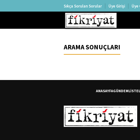
Sıkça Sorulan Sorular
Üye Girişi
Üye 
ARAMA SONUÇLARI
ANASAYFA
GÜNDEM
LİSTE