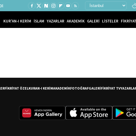
Ol
KUR'AN-I KERİM
İSLAM
YAZARLAR
AKADEMİK
GALERİ
LİSTELER
FİKRİYAT
LER
FİKRİYAT ÖZEL
KURAN-I KERİM
AKADEMİK
FOTOĞRAF
GALERİ
FİKRİYAT TV
YAZARLA