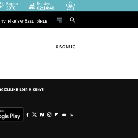
Bugün
İkindiye
33°C
02:14:40
 TV
FİKRİYAT ÖZEL
DİNLE
0 SONUÇ
R
GİZLİLİK BİLDİRİMİ
KÜNYE