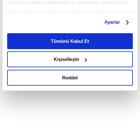
reklam/pazarlama faaliyetlerinin yapılması, amaçlarıyla
sınırlı olarak açık rızanız dahilinde kullanılacaktır.
Çerezlere ilişkin tercihlerinizi çerez paneli vasıtasıyla
Ayarlar
belirleyebilirsiniz. Çerezlere ilişkin detaylı bilgi için
Ayarlar butonuna tıklayabilir,
Çerez Bilgilendirme
Metnimizi ziyaret edebilirsiniz.
Tümünü Kabul Et
6698 sayılı Kişisel Verilerin Korunması Kanunu uyarınca
hazırlanmış olan İnternet Sitesi Aydınlatma Metnimizi
Kişiselleştir
okumak ve sitemizi ziyaretiniz kapsamında
gerçekleştirilen veri işleme faaliyetleri ile ilgili daha
detaylı bilgi almak için lütfen
tıklayınız.
Reddet