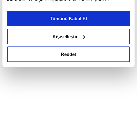
reklam/pazarlama faaliyetlerinin yapılması, amaçlarıyla
sınırlı olarak açık rızanız dahilinde kullanılacaktır.
Tümünü Kabul Et
Çerezlere ilişkin tercihlerinizi çerez paneli vasıtasıyla
belirleyebilirsiniz. Çerezlere ilişkin detaylı bilgi için
Ayarlar butonuna tıklayabilir,
Çerez Bilgilendirme
Kişiselleştir
Metnimizi ziyaret edebilirsiniz.
6698 sayılı Kişisel Verilerin Korunması Kanunu uyarınca
Reddet
hazırlanmış olan İnternet Sitesi Aydınlatma Metnimizi
okumak ve sitemizi ziyaretiniz kapsamında
gerçekleştirilen veri işleme faaliyetleri ile ilgili daha
detaylı bilgi almak için lütfen
tıklayınız.