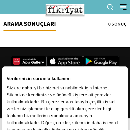
ARAMA SONUÇLARI
0 SONUÇ
Verilerinizin sorumlu kullanımı
Sizlere daha iyi bir hizmet sunabilmek için İnternet
2026
Fikriyat
. Tüm hakları saklıdır.
Sitemizde kendimize ve üçüncü kişilere ait çerezler
kullanılmaktadır. Bu çerezler vasıtasıyla çeşitli kişisel
verileriniz işlenmekte olup gerekli olan çerezler bilgi
toplumu hizmetlerinin sunulması amacıyla
kullanılmaktadır. Diğer çerezler, sitemizin daha işlevsel
kılınması ve kişiselleştirilmesi ve sizlere yönelik