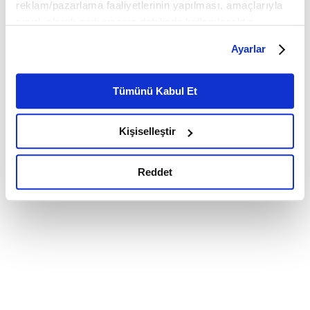
reklam/pazarlama faaliyetlerinin yapılması, amaçlarıyla
sınırlı olarak açık rızanız dahilinde kullanılacaktır.
Çerezlere ilişkin tercihlerinizi çerez paneli vasıtasıyla
Ayarlar
belirleyebilirsiniz. Çerezlere ilişkin detaylı bilgi için
Ayarlar butonuna tıklayabilir,
Çerez Bilgilendirme
Metnimizi ziyaret edebilirsiniz.
Tümünü Kabul Et
6698 sayılı Kişisel Verilerin Korunması Kanunu uyarınca
hazırlanmış olan İnternet Sitesi Aydınlatma Metnimizi
Kişiselleştir
okumak ve sitemizi ziyaretiniz kapsamında
gerçekleştirilen veri işleme faaliyetleri ile ilgili daha
detaylı bilgi almak için lütfen
tıklayınız.
Reddet