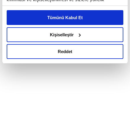
reklam/pazarlama faaliyetlerinin yapılması, amaçlarıyla
sınırlı olarak açık rızanız dahilinde kullanılacaktır.
Tümünü Kabul Et
Çerezlere ilişkin tercihlerinizi çerez paneli vasıtasıyla
belirleyebilirsiniz. Çerezlere ilişkin detaylı bilgi için
Ayarlar butonuna tıklayabilir,
Çerez Bilgilendirme
Kişiselleştir
Metnimizi ziyaret edebilirsiniz.
6698 sayılı Kişisel Verilerin Korunması Kanunu uyarınca
Reddet
hazırlanmış olan İnternet Sitesi Aydınlatma Metnimizi
okumak ve sitemizi ziyaretiniz kapsamında
gerçekleştirilen veri işleme faaliyetleri ile ilgili daha
detaylı bilgi almak için lütfen
tıklayınız.