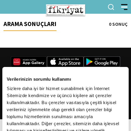
ARAMA SONUÇLARI
0 SONUÇ
Verilerinizin sorumlu kullanımı
Sizlere daha iyi bir hizmet sunabilmek için İnternet
2026
Fikriyat
. Tüm hakları saklıdır.
Sitemizde kendimize ve üçüncü kişilere ait çerezler
kullanılmaktadır. Bu çerezler vasıtasıyla çeşitli kişisel
verileriniz işlenmekte olup gerekli olan çerezler bilgi
toplumu hizmetlerinin sunulması amacıyla
kullanılmaktadır. Diğer çerezler, sitemizin daha işlevsel
kılınması ve kişiselleştirilmesi ve sizlere yönelik