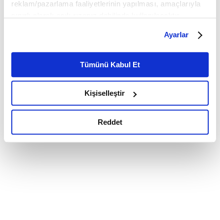
reklam/pazarlama faaliyetlerinin yapılması, amaçlarıyla
sınırlı olarak açık rızanız dahilinde kullanılacaktır.
Çerezlere ilişkin tercihlerinizi çerez paneli vasıtasıyla
Ayarlar
belirleyebilirsiniz. Çerezlere ilişkin detaylı bilgi için
Ayarlar butonuna tıklayabilir,
Çerez Bilgilendirme
Metnimizi ziyaret edebilirsiniz.
Tümünü Kabul Et
6698 sayılı Kişisel Verilerin Korunması Kanunu uyarınca
hazırlanmış olan İnternet Sitesi Aydınlatma Metnimizi
Kişiselleştir
okumak ve sitemizi ziyaretiniz kapsamında
gerçekleştirilen veri işleme faaliyetleri ile ilgili daha
detaylı bilgi almak için lütfen
tıklayınız.
Reddet