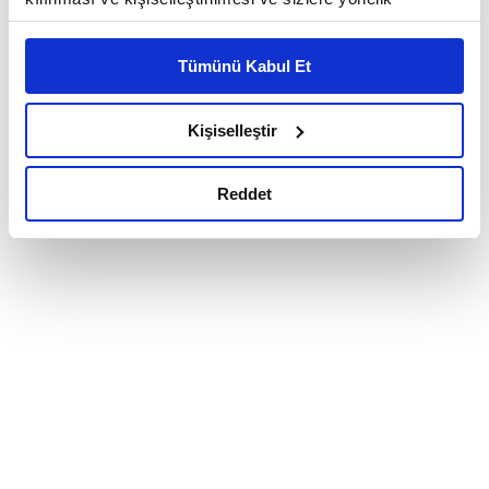
reklam/pazarlama faaliyetlerinin yapılması, amaçlarıyla
sınırlı olarak açık rızanız dahilinde kullanılacaktır.
Tümünü Kabul Et
Çerezlere ilişkin tercihlerinizi çerez paneli vasıtasıyla
belirleyebilirsiniz. Çerezlere ilişkin detaylı bilgi için
Ayarlar butonuna tıklayabilir,
Çerez Bilgilendirme
Kişiselleştir
Metnimizi ziyaret edebilirsiniz.
6698 sayılı Kişisel Verilerin Korunması Kanunu uyarınca
Reddet
hazırlanmış olan İnternet Sitesi Aydınlatma Metnimizi
okumak ve sitemizi ziyaretiniz kapsamında
gerçekleştirilen veri işleme faaliyetleri ile ilgili daha
detaylı bilgi almak için lütfen
tıklayınız.