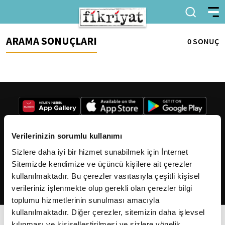
ARAMA SONUÇLARI
0 SONUÇ
Verilerinizin sorumlu kullanımı
Sizlere daha iyi bir hizmet sunabilmek için İnternet
2026
Fikriyat
. Tüm hakları saklıdır.
Sitemizde kendimize ve üçüncü kişilere ait çerezler
kullanılmaktadır. Bu çerezler vasıtasıyla çeşitli kişisel
verileriniz işlenmekte olup gerekli olan çerezler bilgi
toplumu hizmetlerinin sunulması amacıyla
kullanılmaktadır. Diğer çerezler, sitemizin daha işlevsel
kılınması ve kişiselleştirilmesi ve sizlere yönelik