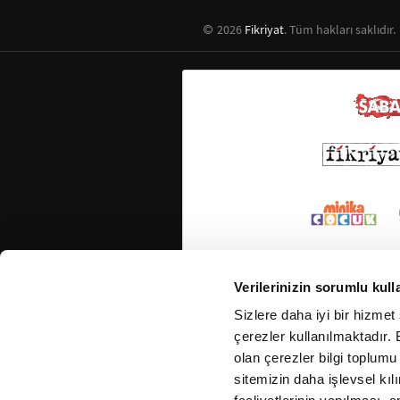
2026
Fikriyat
. Tüm hakları saklıdır.
Verilerinizin sorumlu kull
Sizlere daha iyi bir hizmet
çerezler kullanılmaktadır. B
olan çerezler bilgi toplumu
sitemizin daha işlevsel kıl