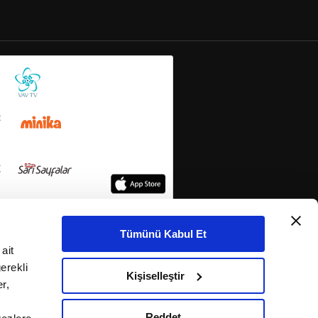
Tümünü Kabul Et
ait
erekli
Kişiselleştir
r,
Reddet