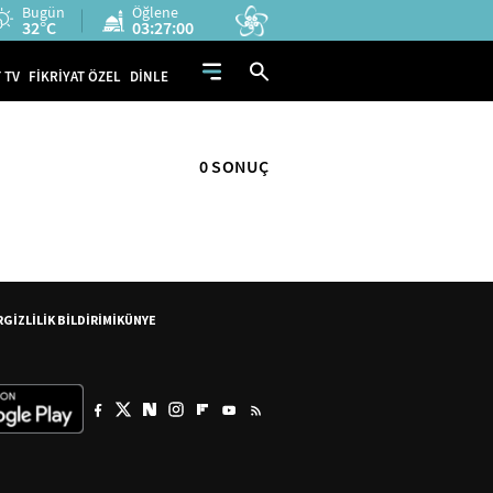
Bugün
Öğlene
32°C
03:27:00
 TV
FİKRİYAT ÖZEL
DİNLE
0 SONUÇ
R
GİZLİLİK BİLDİRİMİ
KÜNYE