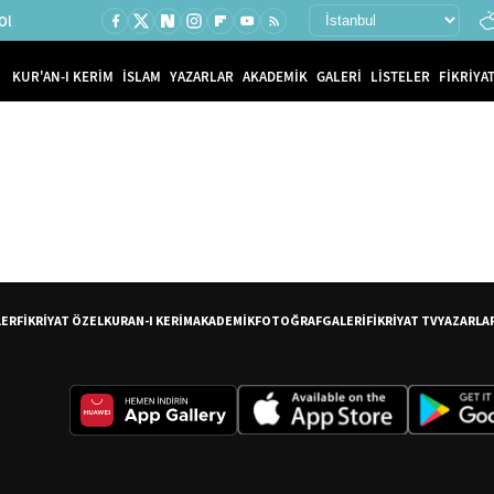
Ol
KUR'AN-I KERİM
İSLAM
YAZARLAR
AKADEMİK
GALERİ
LİSTELER
FİKRİYAT
LER
FİKRİYAT ÖZEL
KURAN-I KERİM
AKADEMİK
FOTOĞRAF
GALERİ
FİKRİYAT TV
YAZARLA