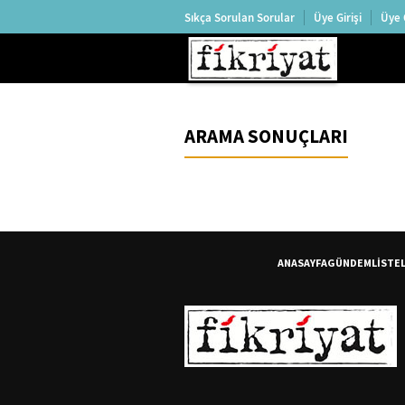
Sıkça Sorulan Sorular
Üye Girişi
Üye 
ARAMA SONUÇLARI
ANASAYFA
GÜNDEM
LİSTE