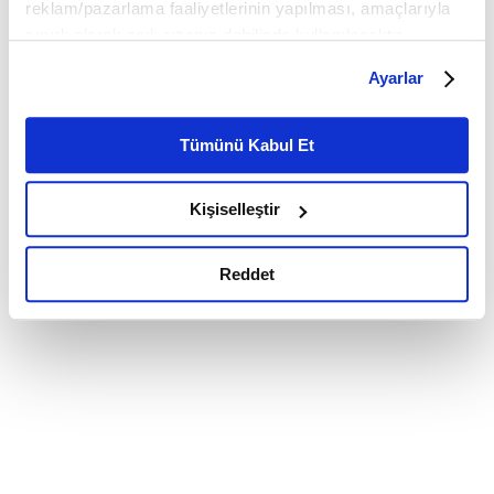
reklam/pazarlama faaliyetlerinin yapılması, amaçlarıyla
sınırlı olarak açık rızanız dahilinde kullanılacaktır.
Çerezlere ilişkin tercihlerinizi çerez paneli vasıtasıyla
Ayarlar
belirleyebilirsiniz. Çerezlere ilişkin detaylı bilgi için
Ayarlar butonuna tıklayabilir,
Çerez Bilgilendirme
Metnimizi ziyaret edebilirsiniz.
Tümünü Kabul Et
6698 sayılı Kişisel Verilerin Korunması Kanunu uyarınca
hazırlanmış olan İnternet Sitesi Aydınlatma Metnimizi
Kişiselleştir
okumak ve sitemizi ziyaretiniz kapsamında
gerçekleştirilen veri işleme faaliyetleri ile ilgili daha
detaylı bilgi almak için lütfen
tıklayınız.
Reddet