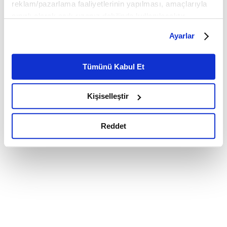
reklam/pazarlama faaliyetlerinin yapılması, amaçlarıyla
sınırlı olarak açık rızanız dahilinde kullanılacaktır.
Çerezlere ilişkin tercihlerinizi çerez paneli vasıtasıyla
Ayarlar
belirleyebilirsiniz. Çerezlere ilişkin detaylı bilgi için
Ayarlar butonuna tıklayabilir,
Çerez Bilgilendirme
Metnimizi ziyaret edebilirsiniz.
Tümünü Kabul Et
6698 sayılı Kişisel Verilerin Korunması Kanunu uyarınca
hazırlanmış olan İnternet Sitesi Aydınlatma Metnimizi
Kişiselleştir
okumak ve sitemizi ziyaretiniz kapsamında
gerçekleştirilen veri işleme faaliyetleri ile ilgili daha
detaylı bilgi almak için lütfen
tıklayınız.
Reddet