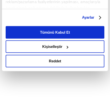
reklam/pazarlama faaliyetlerinin yapılması, amaçlarıyla
sınırlı olarak açık rızanız dahilinde kullanılacaktır.
Çerezlere ilişkin tercihlerinizi çerez paneli vasıtasıyla
Ayarlar
belirleyebilirsiniz. Çerezlere ilişkin detaylı bilgi için
Ayarlar butonuna tıklayabilir,
Çerez Bilgilendirme
Metnimizi ziyaret edebilirsiniz.
Tümünü Kabul Et
6698 sayılı Kişisel Verilerin Korunması Kanunu uyarınca
hazırlanmış olan İnternet Sitesi Aydınlatma Metnimizi
Kişiselleştir
okumak ve sitemizi ziyaretiniz kapsamında
gerçekleştirilen veri işleme faaliyetleri ile ilgili daha
detaylı bilgi almak için lütfen
tıklayınız.
Reddet