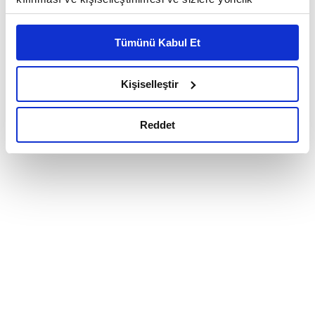
reklam/pazarlama faaliyetlerinin yapılması, amaçlarıyla
sınırlı olarak açık rızanız dahilinde kullanılacaktır.
Tümünü Kabul Et
Çerezlere ilişkin tercihlerinizi çerez paneli vasıtasıyla
belirleyebilirsiniz. Çerezlere ilişkin detaylı bilgi için
Ayarlar butonuna tıklayabilir,
Çerez Bilgilendirme
Kişiselleştir
Metnimizi ziyaret edebilirsiniz.
6698 sayılı Kişisel Verilerin Korunması Kanunu uyarınca
Reddet
hazırlanmış olan İnternet Sitesi Aydınlatma Metnimizi
okumak ve sitemizi ziyaretiniz kapsamında
gerçekleştirilen veri işleme faaliyetleri ile ilgili daha
detaylı bilgi almak için lütfen
tıklayınız.