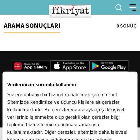
ARAMA SONUÇLARI
0 SONUÇ
Verilerinizin sorumlu kullanımı
Sizlere daha iyi bir hizmet sunabilmek için İnternet
2026
Fikriyat
. Tüm hakları saklıdır.
Sitemizde kendimize ve üçüncü kişilere ait çerezler
kullanılmaktadır. Bu çerezler vasıtasıyla çeşitli kişisel
verileriniz işlenmekte olup gerekli olan çerezler bilgi
toplumu hizmetlerinin sunulması amacıyla
kullanılmaktadır. Diğer çerezler, sitemizin daha işlevsel
kılınması ve kişiselleştirilmesi ve sizlere yönelik