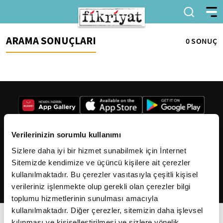
ARAMA SONUÇLARI
0 SONUÇ
Verilerinizin sorumlu kullanımı
Sizlere daha iyi bir hizmet sunabilmek için İnternet
2026
Fikriyat
. Tüm hakları saklıdır.
Sitemizde kendimize ve üçüncü kişilere ait çerezler
kullanılmaktadır. Bu çerezler vasıtasıyla çeşitli kişisel
verileriniz işlenmekte olup gerekli olan çerezler bilgi
toplumu hizmetlerinin sunulması amacıyla
kullanılmaktadır. Diğer çerezler, sitemizin daha işlevsel
kılınması ve kişiselleştirilmesi ve sizlere yönelik