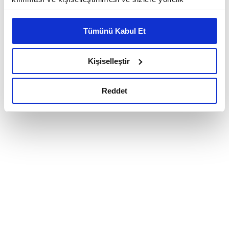
reklam/pazarlama faaliyetlerinin yapılması, amaçlarıyla
sınırlı olarak açık rızanız dahilinde kullanılacaktır.
Tümünü Kabul Et
Çerezlere ilişkin tercihlerinizi çerez paneli vasıtasıyla
belirleyebilirsiniz. Çerezlere ilişkin detaylı bilgi için
Ayarlar butonuna tıklayabilir,
Çerez Bilgilendirme
Kişiselleştir
Metnimizi ziyaret edebilirsiniz.
6698 sayılı Kişisel Verilerin Korunması Kanunu uyarınca
Reddet
hazırlanmış olan İnternet Sitesi Aydınlatma Metnimizi
okumak ve sitemizi ziyaretiniz kapsamında
gerçekleştirilen veri işleme faaliyetleri ile ilgili daha
detaylı bilgi almak için lütfen
tıklayınız.