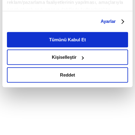
reklam/pazarlama faaliyetlerinin yapılması, amaçlarıyla
sınırlı olarak açık rızanız dahilinde kullanılacaktır.
Çerezlere ilişkin tercihlerinizi çerez paneli vasıtasıyla
Ayarlar
belirleyebilirsiniz. Çerezlere ilişkin detaylı bilgi için
Ayarlar butonuna tıklayabilir,
Çerez Bilgilendirme
Metnimizi ziyaret edebilirsiniz.
Tümünü Kabul Et
6698 sayılı Kişisel Verilerin Korunması Kanunu uyarınca
hazırlanmış olan İnternet Sitesi Aydınlatma Metnimizi
Kişiselleştir
okumak ve sitemizi ziyaretiniz kapsamında
gerçekleştirilen veri işleme faaliyetleri ile ilgili daha
detaylı bilgi almak için lütfen
tıklayınız.
Reddet