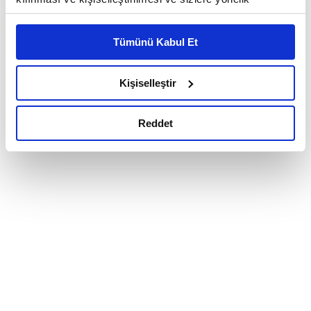
reklam/pazarlama faaliyetlerinin yapılması, amaçlarıyla
sınırlı olarak açık rızanız dahilinde kullanılacaktır.
Tümünü Kabul Et
Çerezlere ilişkin tercihlerinizi çerez paneli vasıtasıyla
belirleyebilirsiniz. Çerezlere ilişkin detaylı bilgi için
Ayarlar butonuna tıklayabilir,
Çerez Bilgilendirme
Kişiselleştir
Metnimizi ziyaret edebilirsiniz.
6698 sayılı Kişisel Verilerin Korunması Kanunu uyarınca
Reddet
hazırlanmış olan İnternet Sitesi Aydınlatma Metnimizi
okumak ve sitemizi ziyaretiniz kapsamında
gerçekleştirilen veri işleme faaliyetleri ile ilgili daha
detaylı bilgi almak için lütfen
tıklayınız.