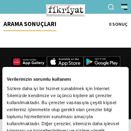
ARAMA SONUÇLARI
0 SONUÇ
Verilerinizin sorumlu kullanımı
Sizlere daha iyi bir hizmet sunabilmek için İnternet
2026
Fikriyat
. Tüm hakları saklıdır.
Sitemizde kendimize ve üçüncü kişilere ait çerezler
kullanılmaktadır. Bu çerezler vasıtasıyla çeşitli kişisel
verileriniz işlenmekte olup gerekli olan çerezler bilgi
toplumu hizmetlerinin sunulması amacıyla
kullanılmaktadır. Diğer çerezler, sitemizin daha işlevsel
kılınması ve kişiselleştirilmesi ve sizlere yönelik