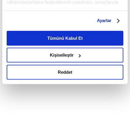
reklam/pazarlama faaliyetlerinin yapılması, amaçlarıyla
sınırlı olarak açık rızanız dahilinde kullanılacaktır.
Çerezlere ilişkin tercihlerinizi çerez paneli vasıtasıyla
Ayarlar
belirleyebilirsiniz. Çerezlere ilişkin detaylı bilgi için
Ayarlar butonuna tıklayabilir,
Çerez Bilgilendirme
Metnimizi ziyaret edebilirsiniz.
Tümünü Kabul Et
6698 sayılı Kişisel Verilerin Korunması Kanunu uyarınca
hazırlanmış olan İnternet Sitesi Aydınlatma Metnimizi
Kişiselleştir
okumak ve sitemizi ziyaretiniz kapsamında
gerçekleştirilen veri işleme faaliyetleri ile ilgili daha
detaylı bilgi almak için lütfen
tıklayınız.
Reddet