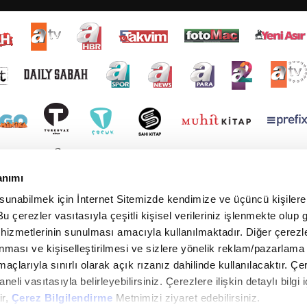
anımı
 sunabilmek için İnternet Sitemizde kendimize ve üçüncü kişilere 
u çerezler vasıtasıyla çeşitli kişisel verileriniz işlenmekte olup g
 hizmetlerinin sunulması amacıyla kullanılmaktadır. Diğer çerezle
ınması ve kişiselleştirilmesi ve sizlere yönelik reklam/pazarlama
maçlarıyla sınırlı olarak açık rızanız dahilinde kullanılacaktır. Çe
paneli vasıtasıyla belirleyebilirsiniz. Çerezlere ilişkin detaylı bilgi i
ir,
Çerez Bilgilendirme
Metnimizi ziyaret edebilirsiniz.