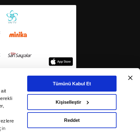
Tümünü Kabul Et
ait
erekli
Kişiselleştir
r,
Reddet
rezlere
çin