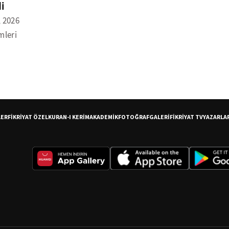
i
, 2026
mleri
LER
FİKRİYAT ÖZEL
KURAN-I KERİM
AKADEMİK
FOTOĞRAF
GALERİ
FİKRİYAT TV
YAZARLA