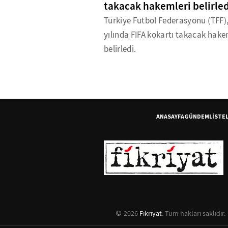
takacak hakemleri belirled
Türkiye Futbol Federasyonu (TFF)
yılında FIFA kokartı takacak hake
belirledi.
ANASAYFA
GÜNDEM
LİSTE
2026
Fikriyat
. Tüm hakları saklıdır.