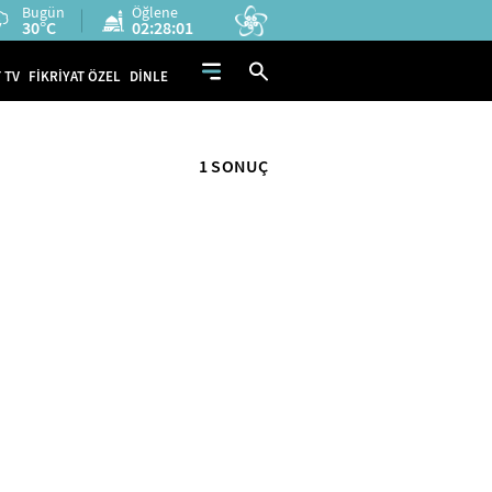
Bugün
Öğlene
30°C
02:28:01
 TV
FİKRİYAT ÖZEL
DİNLE
1 SONUÇ