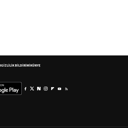
R
GİZLİLİK BİLDİRİMİ
KÜNYE