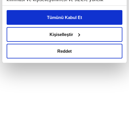
reklam/pazarlama faaliyetlerinin yapılması, amaçlarıyla
sınırlı olarak açık rızanız dahilinde kullanılacaktır.
Tümünü Kabul Et
Çerezlere ilişkin tercihlerinizi çerez paneli vasıtasıyla
belirleyebilirsiniz. Çerezlere ilişkin detaylı bilgi için
Ayarlar butonuna tıklayabilir,
Çerez Bilgilendirme
Kişiselleştir
Metnimizi ziyaret edebilirsiniz.
6698 sayılı Kişisel Verilerin Korunması Kanunu uyarınca
Reddet
hazırlanmış olan İnternet Sitesi Aydınlatma Metnimizi
okumak ve sitemizi ziyaretiniz kapsamında
gerçekleştirilen veri işleme faaliyetleri ile ilgili daha
detaylı bilgi almak için lütfen
tıklayınız.