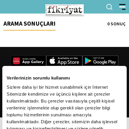
ARAMA SONUÇLARI
0 SONUÇ
Verilerinizin sorumlu kullanımı
Sizlere daha iyi bir hizmet sunabilmek için İnternet
2026
Fikriyat
. Tüm hakları saklıdır.
Sitemizde kendimize ve üçüncü kişilere ait çerezler
kullanılmaktadır. Bu çerezler vasıtasıyla çeşitli kişisel
verileriniz işlenmekte olup gerekli olan çerezler bilgi
toplumu hizmetlerinin sunulması amacıyla
kullanılmaktadır. Diğer çerezler, sitemizin daha işlevsel
kılınması ve kişiselleştirilmesi ve sizlere yönelik