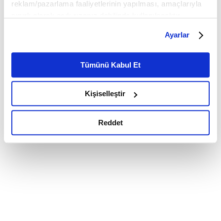
reklam/pazarlama faaliyetlerinin yapılması, amaçlarıyla
sınırlı olarak açık rızanız dahilinde kullanılacaktır.
Çerezlere ilişkin tercihlerinizi çerez paneli vasıtasıyla
Ayarlar
belirleyebilirsiniz. Çerezlere ilişkin detaylı bilgi için
Ayarlar butonuna tıklayabilir,
Çerez Bilgilendirme
Metnimizi ziyaret edebilirsiniz.
Tümünü Kabul Et
6698 sayılı Kişisel Verilerin Korunması Kanunu uyarınca
hazırlanmış olan İnternet Sitesi Aydınlatma Metnimizi
Kişiselleştir
okumak ve sitemizi ziyaretiniz kapsamında
gerçekleştirilen veri işleme faaliyetleri ile ilgili daha
detaylı bilgi almak için lütfen
tıklayınız.
Reddet