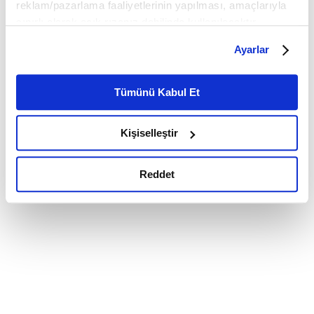
reklam/pazarlama faaliyetlerinin yapılması, amaçlarıyla
sınırlı olarak açık rızanız dahilinde kullanılacaktır.
Çerezlere ilişkin tercihlerinizi çerez paneli vasıtasıyla
Ayarlar
belirleyebilirsiniz. Çerezlere ilişkin detaylı bilgi için
Ayarlar butonuna tıklayabilir,
Çerez Bilgilendirme
Metnimizi ziyaret edebilirsiniz.
Tümünü Kabul Et
6698 sayılı Kişisel Verilerin Korunması Kanunu uyarınca
hazırlanmış olan İnternet Sitesi Aydınlatma Metnimizi
Kişiselleştir
okumak ve sitemizi ziyaretiniz kapsamında
gerçekleştirilen veri işleme faaliyetleri ile ilgili daha
detaylı bilgi almak için lütfen
tıklayınız.
Reddet