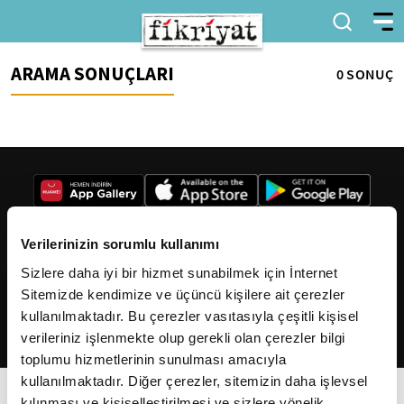
ARAMA SONUÇLARI
0 SONUÇ
Verilerinizin sorumlu kullanımı
Sizlere daha iyi bir hizmet sunabilmek için İnternet
2026
Fikriyat
. Tüm hakları saklıdır.
Sitemizde kendimize ve üçüncü kişilere ait çerezler
kullanılmaktadır. Bu çerezler vasıtasıyla çeşitli kişisel
verileriniz işlenmekte olup gerekli olan çerezler bilgi
toplumu hizmetlerinin sunulması amacıyla
kullanılmaktadır. Diğer çerezler, sitemizin daha işlevsel
kılınması ve kişiselleştirilmesi ve sizlere yönelik