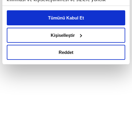
reklam/pazarlama faaliyetlerinin yapılması, amaçlarıyla
sınırlı olarak açık rızanız dahilinde kullanılacaktır.
Tümünü Kabul Et
Çerezlere ilişkin tercihlerinizi çerez paneli vasıtasıyla
belirleyebilirsiniz. Çerezlere ilişkin detaylı bilgi için
Ayarlar butonuna tıklayabilir,
Çerez Bilgilendirme
Kişiselleştir
Metnimizi ziyaret edebilirsiniz.
6698 sayılı Kişisel Verilerin Korunması Kanunu uyarınca
Reddet
hazırlanmış olan İnternet Sitesi Aydınlatma Metnimizi
okumak ve sitemizi ziyaretiniz kapsamında
gerçekleştirilen veri işleme faaliyetleri ile ilgili daha
detaylı bilgi almak için lütfen
tıklayınız.