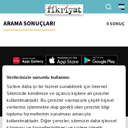
ARAMA SONUÇLARI
0 SONUÇ
Verilerinizin sorumlu kullanımı
Sizlere daha iyi bir hizmet sunabilmek için İnternet
2026
Fikriyat
. Tüm hakları saklıdır.
Sitemizde kendimize ve üçüncü kişilere ait çerezler
kullanılmaktadır. Bu çerezler vasıtasıyla çeşitli kişisel
verileriniz işlenmekte olup gerekli olan çerezler bilgi
toplumu hizmetlerinin sunulması amacıyla
kullanılmaktadır. Diğer çerezler, sitemizin daha işlevsel
kılınması ve kişiselleştirilmesi ve sizlere yönelik