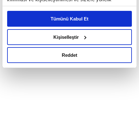
reklam/pazarlama faaliyetlerinin yapılması, amaçlarıyla
sınırlı olarak açık rızanız dahilinde kullanılacaktır.
Tümünü Kabul Et
Çerezlere ilişkin tercihlerinizi çerez paneli vasıtasıyla
belirleyebilirsiniz. Çerezlere ilişkin detaylı bilgi için
Ayarlar butonuna tıklayabilir,
Çerez Bilgilendirme
Kişiselleştir
Metnimizi ziyaret edebilirsiniz.
6698 sayılı Kişisel Verilerin Korunması Kanunu uyarınca
Reddet
hazırlanmış olan İnternet Sitesi Aydınlatma Metnimizi
okumak ve sitemizi ziyaretiniz kapsamında
gerçekleştirilen veri işleme faaliyetleri ile ilgili daha
detaylı bilgi almak için lütfen
tıklayınız.