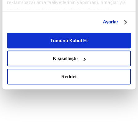
reklam/pazarlama faaliyetlerinin yapılması, amaçlarıyla
sınırlı olarak açık rızanız dahilinde kullanılacaktır.
Çerezlere ilişkin tercihlerinizi çerez paneli vasıtasıyla
Ayarlar
belirleyebilirsiniz. Çerezlere ilişkin detaylı bilgi için
Ayarlar butonuna tıklayabilir,
Çerez Bilgilendirme
Metnimizi ziyaret edebilirsiniz.
Tümünü Kabul Et
6698 sayılı Kişisel Verilerin Korunması Kanunu uyarınca
hazırlanmış olan İnternet Sitesi Aydınlatma Metnimizi
Kişiselleştir
okumak ve sitemizi ziyaretiniz kapsamında
gerçekleştirilen veri işleme faaliyetleri ile ilgili daha
detaylı bilgi almak için lütfen
tıklayınız.
Reddet