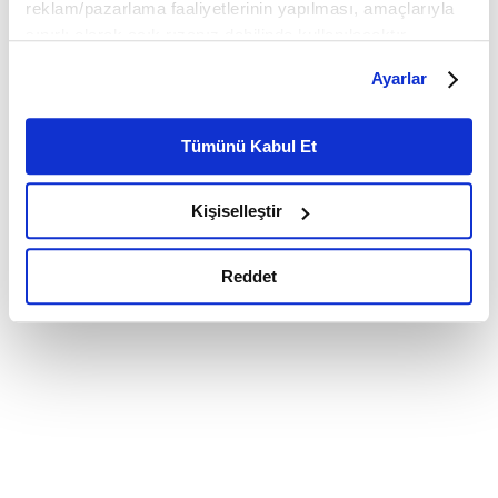
reklam/pazarlama faaliyetlerinin yapılması, amaçlarıyla
sınırlı olarak açık rızanız dahilinde kullanılacaktır.
Çerezlere ilişkin tercihlerinizi çerez paneli vasıtasıyla
Ayarlar
belirleyebilirsiniz. Çerezlere ilişkin detaylı bilgi için
Ayarlar butonuna tıklayabilir,
Çerez Bilgilendirme
Metnimizi ziyaret edebilirsiniz.
Tümünü Kabul Et
6698 sayılı Kişisel Verilerin Korunması Kanunu uyarınca
hazırlanmış olan İnternet Sitesi Aydınlatma Metnimizi
Kişiselleştir
okumak ve sitemizi ziyaretiniz kapsamında
gerçekleştirilen veri işleme faaliyetleri ile ilgili daha
detaylı bilgi almak için lütfen
tıklayınız.
Reddet