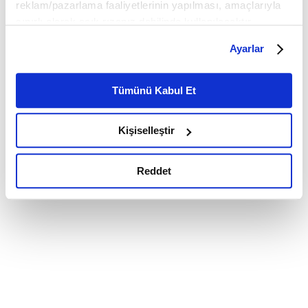
reklam/pazarlama faaliyetlerinin yapılması, amaçlarıyla
sınırlı olarak açık rızanız dahilinde kullanılacaktır.
Çerezlere ilişkin tercihlerinizi çerez paneli vasıtasıyla
Ayarlar
belirleyebilirsiniz. Çerezlere ilişkin detaylı bilgi için
Ayarlar butonuna tıklayabilir,
Çerez Bilgilendirme
Metnimizi ziyaret edebilirsiniz.
Tümünü Kabul Et
6698 sayılı Kişisel Verilerin Korunması Kanunu uyarınca
hazırlanmış olan İnternet Sitesi Aydınlatma Metnimizi
Kişiselleştir
okumak ve sitemizi ziyaretiniz kapsamında
gerçekleştirilen veri işleme faaliyetleri ile ilgili daha
detaylı bilgi almak için lütfen
tıklayınız.
Reddet