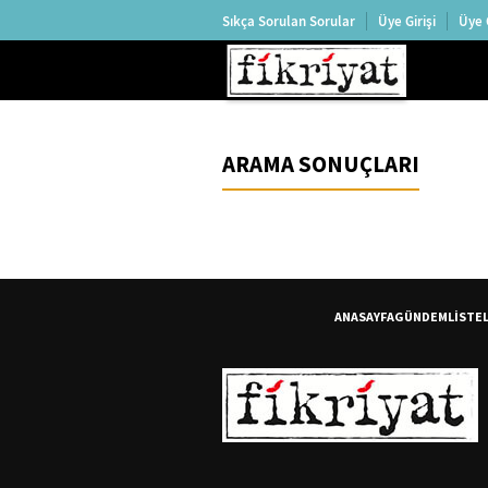
Sıkça Sorulan Sorular
Üye Girişi
Üye 
ARAMA SONUÇLARI
ANASAYFA
GÜNDEM
LİSTE