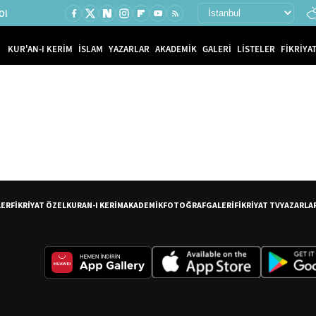
Ol
KUR'AN-I KERİM
İSLAM
YAZARLAR
AKADEMİK
GALERİ
LİSTELER
FİKRİYAT
LER
FİKRİYAT ÖZEL
KURAN-I KERİM
AKADEMİK
FOTOĞRAF
GALERİ
FİKRİYAT TV
YAZARLA