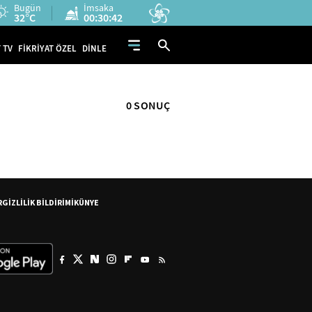
Bugün
İmsaka
32°C
00:30:41
 TV
FİKRİYAT ÖZEL
DİNLE
0 SONUÇ
R
GİZLİLİK BİLDİRİMİ
KÜNYE