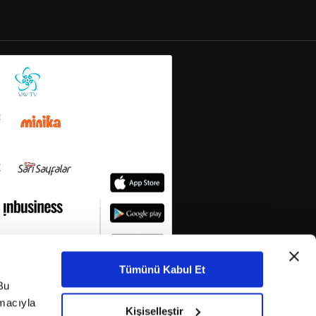
Tümünü Kabul Et
Bu
amacıyla
Kişiselleştir