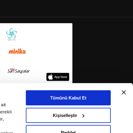
Tümünü Kabul Et
ait
erekli
Kişiselleştir
r,
Reddet