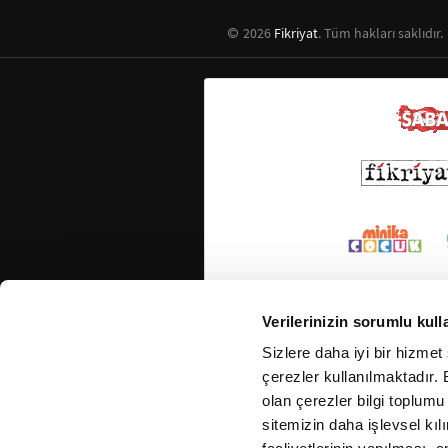
2026
Fikriyat
. Tüm hakları saklıdır.
Verilerinizin sorumlu kull
Sizlere daha iyi bir hizmet
çerezler kullanılmaktadır. B
olan çerezler bilgi toplumu
sitemizin daha işlevsel kıl