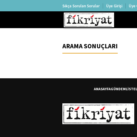
Sıkça Sorulan Sorular
Üye Girişi
Üye 
ARAMA SONUÇLARI
ANASAYFA
GÜNDEM
LİSTE