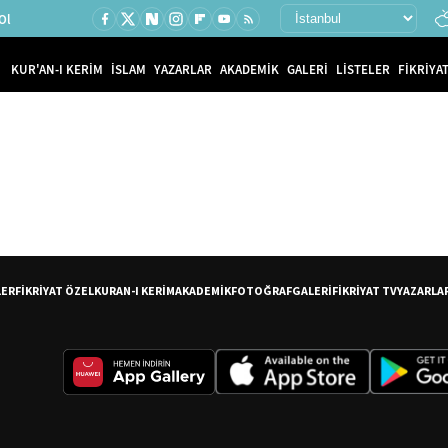
Ol
KUR'AN-I KERİM
İSLAM
YAZARLAR
AKADEMİK
GALERİ
LİSTELER
FİKRİYAT
LER
FİKRİYAT ÖZEL
KURAN-I KERİM
AKADEMİK
FOTOĞRAF
GALERİ
FİKRİYAT TV
YAZARLA