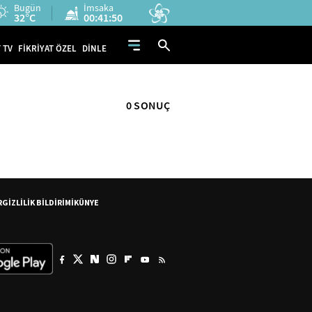
Bugün
İmsaka
32°C
00:41:50
 TV
FİKRİYAT ÖZEL
DİNLE
0 SONUÇ
R
GİZLİLİK BİLDİRİMİ
KÜNYE