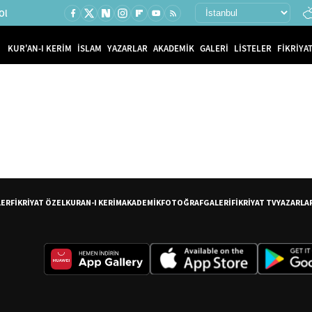
Ol
KUR'AN-I KERİM
İSLAM
YAZARLAR
AKADEMİK
GALERİ
LİSTELER
FİKRİYAT
LER
FİKRİYAT ÖZEL
KURAN-I KERİM
AKADEMİK
FOTOĞRAF
GALERİ
FİKRİYAT TV
YAZARLA