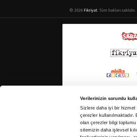
2026
Fikriyat
. Tüm hakları saklıdır.
Verilerinizin sorumlu kull
Sizlere daha iyi bir hizmet
çerezler kullanılmaktadır. B
olan çerezler bilgi toplumu
sitemizin daha işlevsel kıl