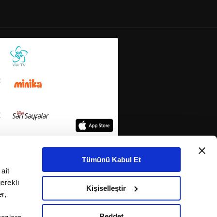
Tümünü Kabul Et
ait
erekli
Kişiselleştir
r,
Reddet