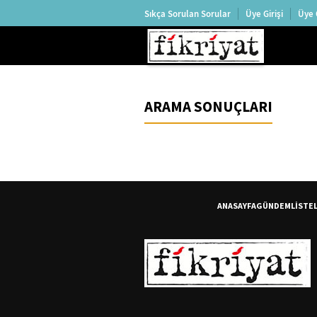
Sıkça Sorulan Sorular
Üye Girişi
Üye 
ARAMA SONUÇLARI
ANASAYFA
GÜNDEM
LİSTE