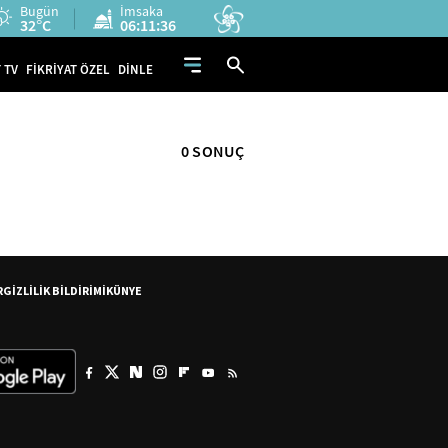
Bugün
İmsaka
32°C
06:11:36
 TV
FİKRİYAT ÖZEL
DİNLE
0 SONUÇ
R
GİZLİLİK BİLDİRİMİ
KÜNYE