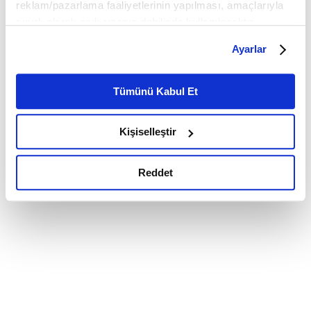
reklam/pazarlama faaliyetlerinin yapılması, amaçlarıyla
sınırlı olarak açık rızanız dahilinde kullanılacaktır.
Çerezlere ilişkin tercihlerinizi çerez paneli vasıtasıyla
Ayarlar
belirleyebilirsiniz. Çerezlere ilişkin detaylı bilgi için
Ayarlar butonuna tıklayabilir,
Çerez Bilgilendirme
Metnimizi ziyaret edebilirsiniz.
Tümünü Kabul Et
6698 sayılı Kişisel Verilerin Korunması Kanunu uyarınca
hazırlanmış olan İnternet Sitesi Aydınlatma Metnimizi
Kişiselleştir
okumak ve sitemizi ziyaretiniz kapsamında
gerçekleştirilen veri işleme faaliyetleri ile ilgili daha
detaylı bilgi almak için lütfen
tıklayınız.
Reddet