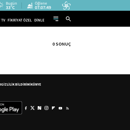
Bugün
Öğlene
33°C
07:07:48
 TV
FİKRİYAT ÖZEL
DİNLE
0 SONUÇ
R
GİZLİLİK BİLDİRİMİ
KÜNYE