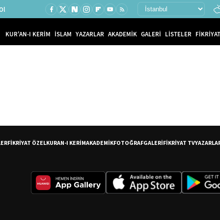
Ol
KUR'AN-I KERİM
İSLAM
YAZARLAR
AKADEMİK
GALERİ
LİSTELER
FİKRİYAT
LER
FİKRİYAT ÖZEL
KURAN-I KERİM
AKADEMİK
FOTOĞRAF
GALERİ
FİKRİYAT TV
YAZARLA