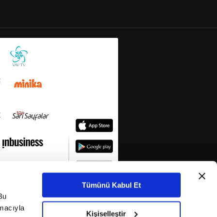
Tümünü Kabul Et
Bu
amacıyla
Kişiselleştir