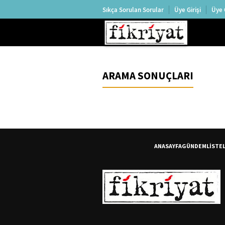
Sıkça Sorulan Sorular
Üye Girişi
Üye 
ARAMA SONUÇLARI
ANASAYFA
GÜNDEM
LİSTE