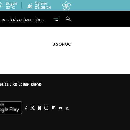
Bugün
Öğlene
32°C
07:09:24
 TV
FİKRİYAT ÖZEL
DİNLE
0 SONUÇ
R
GİZLİLİK BİLDİRİMİ
KÜNYE