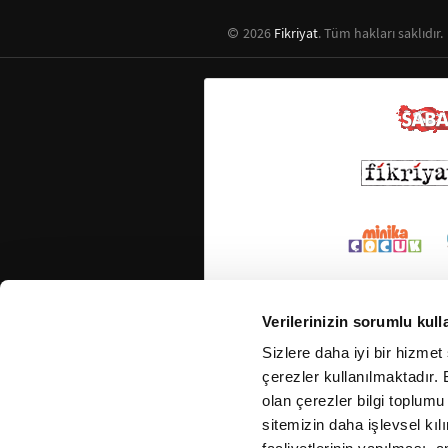
2026
Fikriyat
. Tüm hakları saklıdır.
Verilerinizin sorumlu kull
Sizlere daha iyi bir hizmet
çerezler kullanılmaktadır. B
olan çerezler bilgi toplumu
sitemizin daha işlevsel kıl