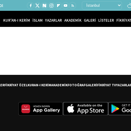
Ol
KUR'AN-I KERİM
İSLAM
YAZARLAR
AKADEMİK
GALERİ
LİSTELER
FİKRİYAT
LER
FİKRİYAT ÖZEL
KURAN-I KERİM
AKADEMİK
FOTOĞRAF
GALERİ
FİKRİYAT TV
YAZARLA