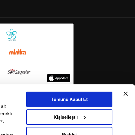
Tümünü Kabul Et
ait
erekli
Kişiselleştir
r,
Reddet