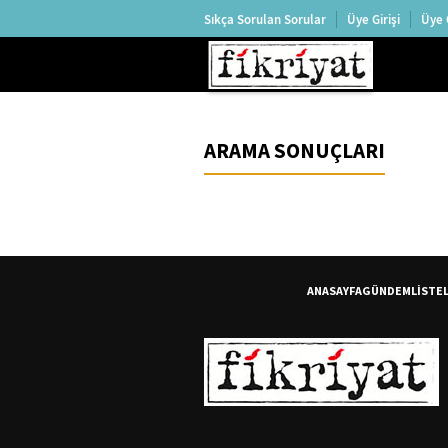
Sıkça Sorulan Sorular
Üye Girişi
Üye 
ARAMA SONUÇLARI
ANASAYFA
GÜNDEM
LİSTE