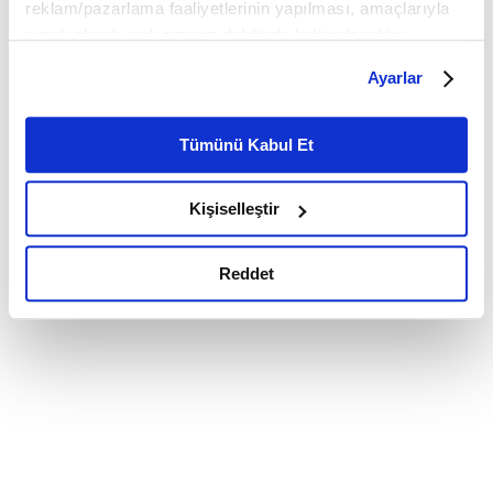
reklam/pazarlama faaliyetlerinin yapılması, amaçlarıyla
sınırlı olarak açık rızanız dahilinde kullanılacaktır.
Çerezlere ilişkin tercihlerinizi çerez paneli vasıtasıyla
Ayarlar
belirleyebilirsiniz. Çerezlere ilişkin detaylı bilgi için
Ayarlar butonuna tıklayabilir,
Çerez Bilgilendirme
Metnimizi ziyaret edebilirsiniz.
Tümünü Kabul Et
6698 sayılı Kişisel Verilerin Korunması Kanunu uyarınca
hazırlanmış olan İnternet Sitesi Aydınlatma Metnimizi
Kişiselleştir
okumak ve sitemizi ziyaretiniz kapsamında
gerçekleştirilen veri işleme faaliyetleri ile ilgili daha
detaylı bilgi almak için lütfen
tıklayınız.
Reddet