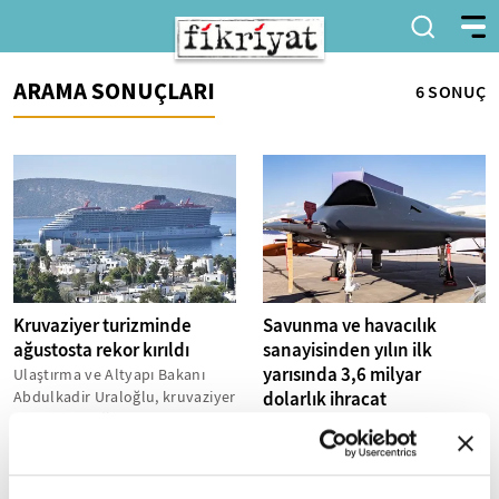
ARAMA SONUÇLARI
6 SONUÇ
Kruvaziyer turizminde
Savunma ve havacılık
ağustosta rekor kırıldı
sanayisinden yılın ilk
yarısında 3,6 milyar
Ulaştırma ve Altyapı Bakanı
Abdulkadir Uraloğlu, kruvaziyer
dolarlık ihracat
turizminde ağustosta yılın
Savunma ve havacılık ihracatı
zirvesinin yaşandığını
bu yılın ilk 6 ayında geçen yılın
belirterek,...
aynı dönemine göre yüzde 25
artarak 3 milyar 603 milyon...