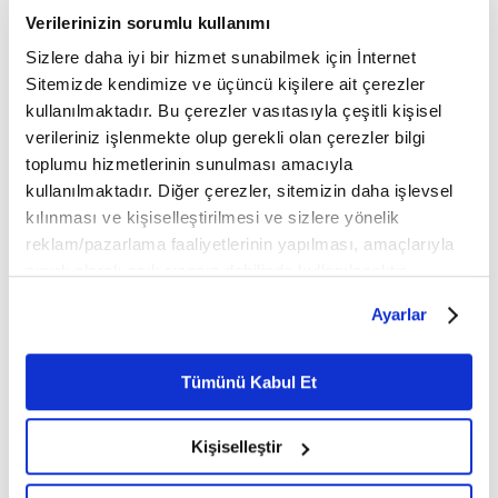
Verilerinizin sorumlu kullanımı
Sizlere daha iyi bir hizmet sunabilmek için İnternet
Sitemizde kendimize ve üçüncü kişilere ait çerezler
kullanılmaktadır. Bu çerezler vasıtasıyla çeşitli kişisel
verileriniz işlenmekte olup gerekli olan çerezler bilgi
toplumu hizmetlerinin sunulması amacıyla
Türkiye'de geçen yıl anne
Suudi Arabistan'da 75 bini
kullanılmaktadır. Diğer çerezler, sitemizin daha işlevsel
ölüm oranı en düşük
aşkın kişi hac
kılınması ve kişiselleştirilmesi ve sizlere yönelik
seviyeye geriledi
yönetmeliklerini ihlal ettiği
için geri gönderildi
reklam/pazarlama faaliyetlerinin yapılması, amaçlarıyla
Sağlık Bakanlığı, geçen yıl yüz
bin canlı doğumda anne ölüm
Suudi Arabistan İçişleri
sınırlı olarak açık rızanız dahilinde kullanılacaktır.
oranının 11,5'e düşmesiyle,
Bakanlığı, "izinsiz hacca" karşı
Çerezlere ilişkin tercihlerinizi çerez paneli vasıtasıyla
Türkiye'de şu ana kadar
Ayarlar
yürütülen kontroller
belirleyebilirsiniz. Çerezlere ilişkin detaylı bilgi için
belirlenen...
kapsamında, 75 binden fazla
Ayarlar butonuna tıklayabilir,
Çerez Bilgilendirme
kişinin hac...
Metnimizi ziyaret edebilirsiniz.
Tümünü Kabul Et
6698 sayılı Kişisel Verilerin Korunması Kanunu uyarınca
hazırlanmış olan İnternet Sitesi Aydınlatma Metnimizi
Kişiselleştir
okumak ve sitemizi ziyaretiniz kapsamında
gerçekleştirilen veri işleme faaliyetleri ile ilgili daha