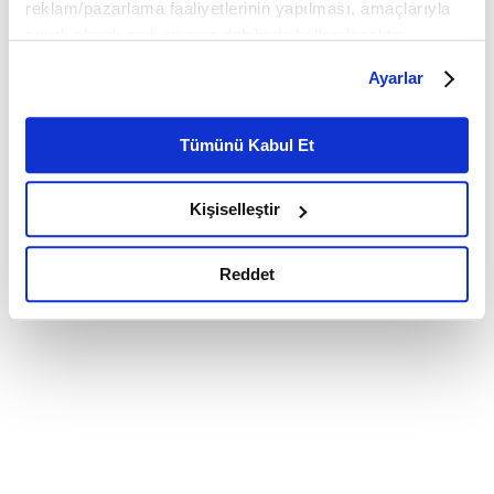
reklam/pazarlama faaliyetlerinin yapılması, amaçlarıyla
sınırlı olarak açık rızanız dahilinde kullanılacaktır.
Çerezlere ilişkin tercihlerinizi çerez paneli vasıtasıyla
Ayarlar
belirleyebilirsiniz. Çerezlere ilişkin detaylı bilgi için
Ayarlar butonuna tıklayabilir,
Çerez Bilgilendirme
Metnimizi ziyaret edebilirsiniz.
Tümünü Kabul Et
6698 sayılı Kişisel Verilerin Korunması Kanunu uyarınca
hazırlanmış olan İnternet Sitesi Aydınlatma Metnimizi
Kişiselleştir
okumak ve sitemizi ziyaretiniz kapsamında
gerçekleştirilen veri işleme faaliyetleri ile ilgili daha
detaylı bilgi almak için lütfen
tıklayınız.
Reddet